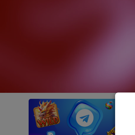
pato****1
IDR
1,475,500.00
Starlight Princess™ 1000
pato****1
IDR
1,475,200.00
Starlight Princess Super Scatter
klewes****z
IDR
1,247,000.00
Starlight Princess Super Scatter
uco****9
IDR
1,041,950.00
Gates of Olympus 1000
bass****2
IDR
850,000.00
Mahjong Wins 2