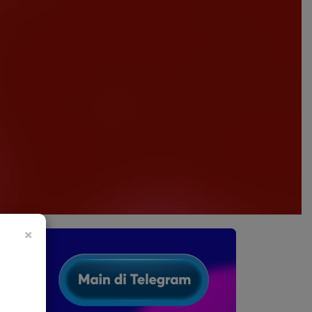
Pindai kode
untuk Und
Android A
×