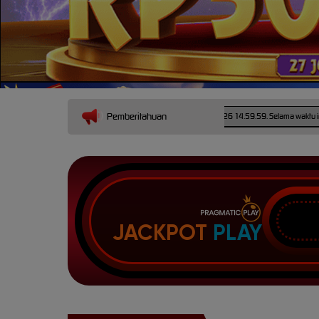
Pemberitahuan
ports pada 30-Jun-2026 dari 14.59.59 sampai 30-Sep-2026 14.59.59. Selama waktu ini, PP Virtu
JACKPOT
PLAY