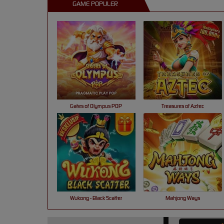
GAME POPULER
Gates of Olympus POP
Treasures of Aztec
Wukong - Black Scatter
Mahjong Ways