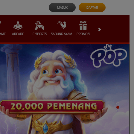
MASUK
DAFTAR
GAME
ARCADE
E-SPORTS
SABUNG AYAM
PROMOSI