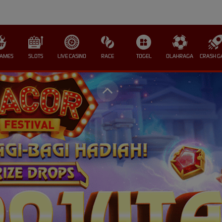
GAMES
SLOTS
LIVE CASINO
RACE
TOGEL
OLAHRAGA
CRASH 