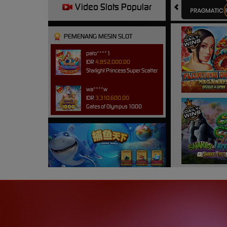
Video Slots Popular
PEMENANG MESIN SLOT
pato****1
IDR
4,852,000.00
Starlight Princess Super Scatter
wa****w
IDR
3,310,600.00
Gates of Olympus 1000
wa****w
IDR
2,535,200.00
Gates of Olympus 1000
uco****9
IDR
1,485,400.00
Gates of Olympus 1000
pato****1
IDR
1,483,200.00
Starlight Princess Super Scatter