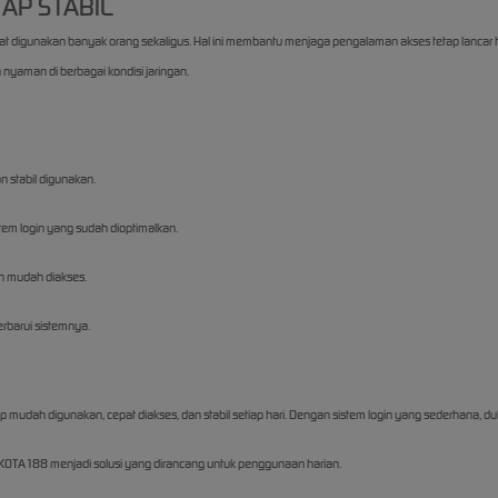
AP STABIL
 digunakan banyak orang sekaligus. Hal ini membantu menjaga pengalaman akses tetap lancar t
yaman di berbagai kondisi jaringan.
 stabil digunakan.
stem login yang sudah dioptimalkan.
n mudah diakses.
erbarui sistemnya.
dah digunakan, cepat diakses, dan stabil setiap hari. Dengan sistem login yang sederhana, dukun
AHKOTA188 menjadi solusi yang dirancang untuk penggunaan harian.