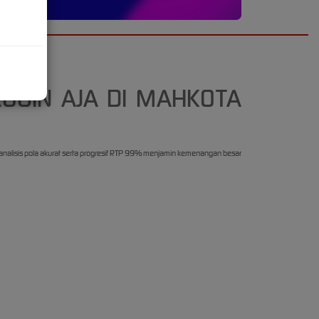
OGIN AJA DI MAHKOTA
 analisis pola akurat serta progresif RTP 99% menjamin kemenangan besar