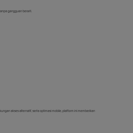
anpa gangguan berarti.
gan akses alternatif, serta optimasi mobile, platform ini memberikan