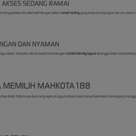
A AKSES SEDANG RAMAI
menyediakan link alternatif dengan sistem
smart routing
yang tetap terhubung ke server utama,
RINGAN DAN NYAMAN
 digunakan. Tampilan dibuat sederhana dengan
mobile-friendly layout
sehingga tidak membebani p
 MEMILIH MAHKOTA188
tetap stabil. Sistemnya dirancang agar pengguna bisa masuk tanpa hambatan teknis yang meng