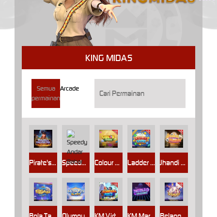
KING MIDAS
Semua
Arcade
permainan
Pirate's Tresure
Speedy Andar Bahar
Colour Game
Ladder Game
Jhandi Munda
Bola Tangkas
Olympus Glory
KM Virtual Animal Race
KM Marble Knockout
Belangkai 2