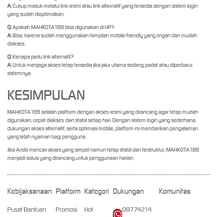
A:
Cukup masuk melalui link resmi atau link alternatif yang tersedia dengan sistem login
yang sudah dioptimalkan.
Q:
Apakah MAHKOTA188 bisa digunakan di HP?
A:
Bisa, karena sudah menggunakan tampilan mobile-friendly yang ringan dan mudah
diakses.
Q:
Kenapa perlu link alternatif?
A:
Untuk menjaga akses tetap tersedia jika jalur utama sedang padat atau diperbarui
sistemnya.
KESIMPULAN
MAHKOTA188 adalah platform dengan akses resmi yang dirancang agar tetap mudah
digunakan, cepat diakses, dan stabil setiap hari. Dengan sistem login yang sederhana,
dukungan akses alternatif, serta optimasi mobile, platform ini memberikan pengalaman
yang lebih nyaman bagi pengguna.
Jika Anda mencari akses yang simpel namun tetap stabil dan terstruktur, MAHKOTA188
menjadi solusi yang dirancang untuk penggunaan harian.
Kebijaksanaan
Platform
Kategori
Dukungan
Komunitas
Pusat Bantuan
Promosi
Hot
08774214