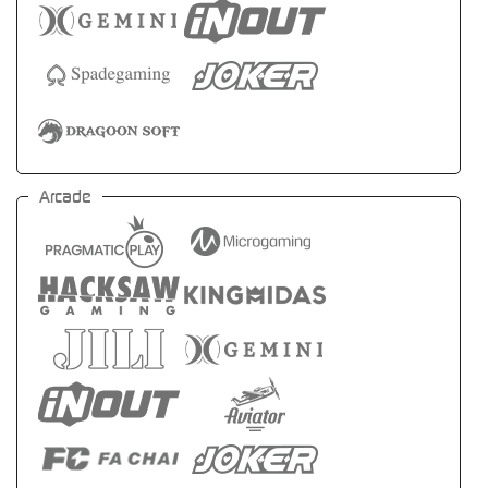
Arcade