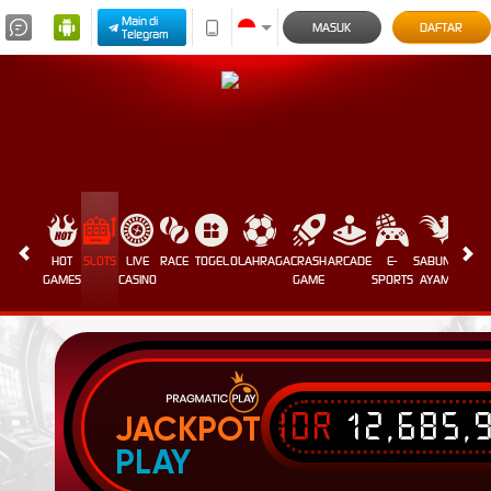
Main di
MASUK
DAFTAR
Telegram
HOT
SLOTS
LIVE
RACE
TOGEL
OLAHRAGA
CRASH
ARCADE
E-
SABUNG
PROM
GAMES
CASINO
GAME
SPORTS
AYAM
IDR
12,685,
JACKPOT
PLAY