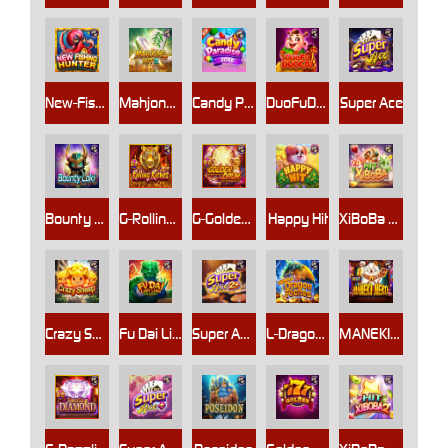
New-Fishing Hunter
Mahjong Hit 2
Candy Paradise 2048
DuoFuDuoCai
Super Ace
Bounty Loki
G-RollingRiches
G-GoldenDrum
Happy Hit
XiBoBa Hit
Crazy Sheep
Fu Dai Lian Lian-Dragon
Super Ace2+
L-DragonRiches
MANEKI NEKO(H5)