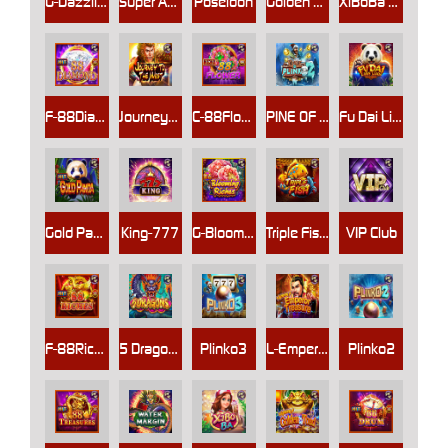
G-DazzlingDiamond
Super Ace+
Poseidon
Golden 777(H5)
XiBoBa Hit2
F-88Diamond(H5)
JourneyToTheWest
C-88Flower(H5)
PINE OF PLINKO 2
Fu Dai Lian Lian-Panda
Gold Panda(H5)
King-777
G-BloomingRiches
Triple Fish(H5)
VIP Club
F-88Riches(H5)
5 Dragons(H5)
Plinko3
L-EmperorTreasure
Plinko2