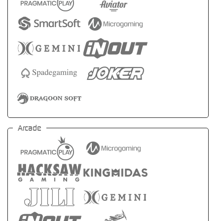
Arcade