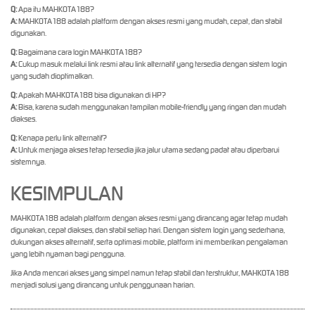
Q:
Apa itu MAHKOTA188?
A:
MAHKOTA188 adalah platform dengan akses resmi yang mudah, cepat, dan stabil
digunakan.
Q:
Bagaimana cara login MAHKOTA188?
A:
Cukup masuk melalui link resmi atau link alternatif yang tersedia dengan sistem login
yang sudah dioptimalkan.
Q:
Apakah MAHKOTA188 bisa digunakan di HP?
A:
Bisa, karena sudah menggunakan tampilan mobile-friendly yang ringan dan mudah
diakses.
Q:
Kenapa perlu link alternatif?
A:
Untuk menjaga akses tetap tersedia jika jalur utama sedang padat atau diperbarui
sistemnya.
KESIMPULAN
MAHKOTA188 adalah platform dengan akses resmi yang dirancang agar tetap mudah
digunakan, cepat diakses, dan stabil setiap hari. Dengan sistem login yang sederhana,
dukungan akses alternatif, serta optimasi mobile, platform ini memberikan pengalaman
yang lebih nyaman bagi pengguna.
Jika Anda mencari akses yang simpel namun tetap stabil dan terstruktur, MAHKOTA188
menjadi solusi yang dirancang untuk penggunaan harian.