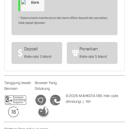
* Selama bank maintenance dan bank offline deposit dan penarikan
tidak dapat diproses
Deposit
Penarikan
Rata-rata 3 Menit
Rata-rata 5 Menit
Tanggung Jawab
Browser Yang
Bermain
Didukung
©2026 MAHKOTA188. Hak cipta
dilindungi | 18+