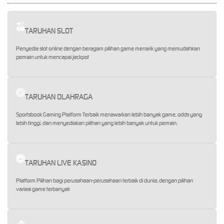
TARUHAN SLOT
Penyedia slot online dengan beragam pilihan game menarik yang memudahkan
pemain untuk mencapai jackpot
TARUHAN OLAHRAGA
Sportsbook Gaming Platform Terbaik menawarkan lebih banyak game, odds yang
lebih tinggi, dan menyediakan pilihan yang lebih banyak untuk pemain.
TARUHAN LIVE KASINO
Platform Pilihan bagi perusahaan-perusahaan terbaik di dunia, dengan pilihan
variasi game terbanyak