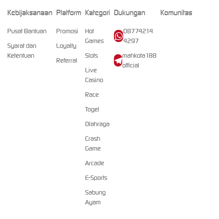
Kebijaksanaan
Platform
Kategori
Dukungan
Komunitas
Pusat Bantuan
Promosi
Hot
08774214
Games
4297
Syarat dan
Loyalty
Ketentuan
Slots
mahkota188
Referral
official
Live
Casino
Race
Togel
Olahraga
Crash
Game
Arcade
E-Sports
Sabung
Ayam