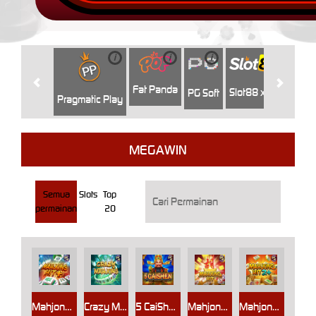
i
i
i
i
i
Facha
Fat Panda
Slot88 x PP
PG Soft
Pragmatic Play
MEGAWIN
Semua
Slots
Top
permainan
20
Mahjong Hit +
Crazy Mahjong
5 CaiShen(H5)
Mahjong Hit
Mahjong Hit 2+