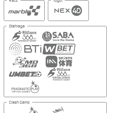
Race
Togel
Olahraga
Crash Game